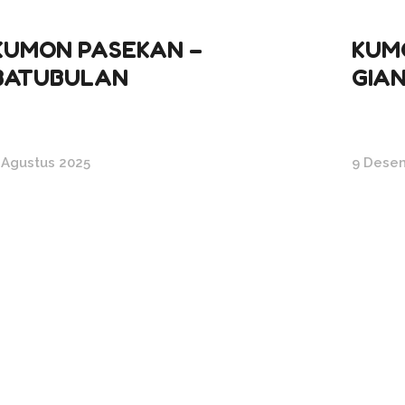
KUMON PASEKAN –
KUM
BATUBULAN
GIA
 Agustus 2025
9 Dese