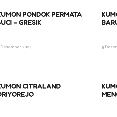
KUMON PONDOK PERMATA
KUM
SUCI – GRESIK
BAR
 Desember 2024
9 Dese
KUMON CITRALAND
KUM
DRIYOREJO
MEN