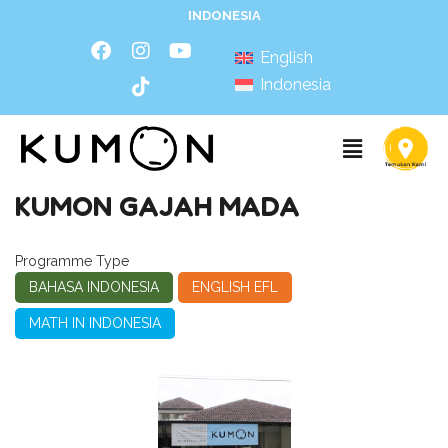
INDONESIA
English
Indonesia
KUMON GAJAH MADA
Programme Type
BAHASA INDONESIA
ENGLISH EFL
MATH IN INDONESIA