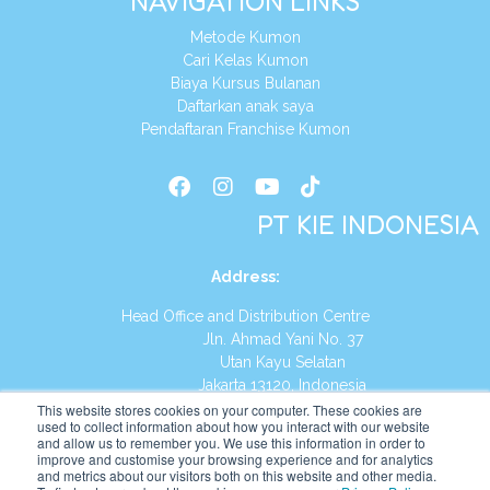
NAVIGATION LINKS
Metode Kumon
Cari Kelas Kumon
Biaya Kursus Bulanan
Daftarkan anak saya
Pendaftaran Franchise Kumon
PT KIE INDONESIA
Address
:
Head Office and Distribution Centre
Jln. Ahmad Yani No. 37
Utan Kayu Selatan
Jakarta 13120, Indonesia
This website stores cookies on your computer. These cookies are
Tel:
(021) 8590-1772
used to collect information about how you interact with our website
and allow us to remember you. We use this information in order to
improve and customise your browsing experience and for analytics
Website:
https://id.kumonglobal.com
and metrics about our visitors both on this website and other media.