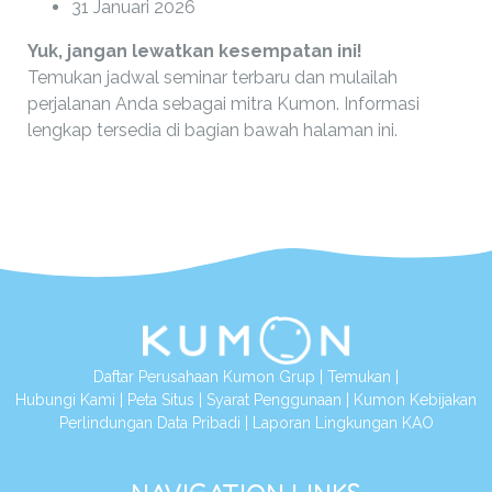
31 Januari 2026
Yuk, jangan lewatkan kesempatan ini!
Temukan jadwal seminar terbaru dan mulailah
perjalanan Anda sebagai mitra Kumon. Informasi
lengkap tersedia di bagian bawah halaman ini.
Daftar Perusahaan Kumon Grup
|
Temukan
|
Hubungi Kami
|
Peta Situs
|
Syarat Penggunaan
|
Kumon Kebijakan
Perlindungan Data Pribadi
|
Laporan Lingkungan KAO