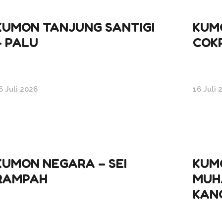
KUMON TANJUNG SANTIGI
KUM
– PALU
COK
6 Juli 2026
16 Juli 
KUMON NEGARA – SEI
KUM
RAMPAH
MUH
KAN